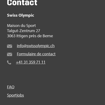
Contact
Swiss Olym­pic
Mai­son du Sport
Tal­gut-Zen­trum 27
3063 Itti­gen près de Berne
info@​swi​ssol​ympi​c.​ch
For­mu­laire de contact
+41 31 359 71 11
FAQ
Sport­jobs