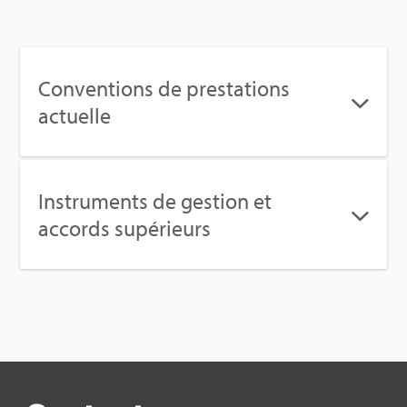
Conven­tions de pres­ta­tions
actuelle
Ins­tru­ments de ges­tion et
accords supé­rieurs