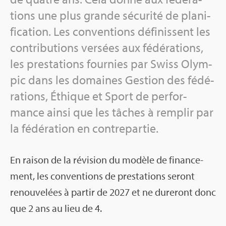
tions une plus grande sécu­rité de pla­ni­
fi­ca­tion. Les conven­tions défi­nissent les
contri­bu­tions ver­sées aux fédé­ra­tions,
les pres­ta­tions four­nies par Swiss Olym­
pic dans les domaines Ges­tion des fédé­
ra­tions, Éthique et Sport de per­for­
mance ainsi que les tâches à rem­plir par
la fédé­ra­tion en contre­par­tie.
En rai­son de la révi­sion du modèle de finan­ce­
ment, les conven­tions de pres­ta­tions seront
renou­ve­lées à par­tir de 2027 et ne dure­ront donc
que 2 ans au lieu de 4.