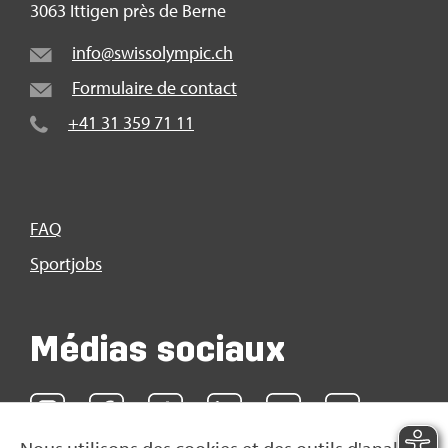
3063 Itti­gen près de Berne
info@​swi​ssol​ympi​c.​ch
For­mu­laire de contact
+41 31 359 71 11
FAQ
Sport­jobs
Médias sociaux