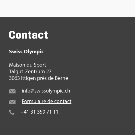
Contact
Swiss Olym­pic
Mai­son du Sport
Tal­gut-Zen­trum 27
3063 Itti­gen près de Berne
info@​swi​ssol​ympi​c.​ch
For­mu­laire de contact
+41 31 359 71 11