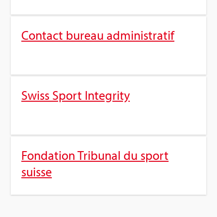
Contact bureau admi­nis­tra­tif
Swiss Sport Inte­grity
Fon­da­tion Tri­bu­nal du sport
suisse