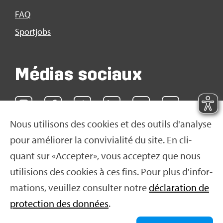
FAQ
Sport­jobs
Médias sociaux
Nous uti­li­sons des cookies et des outils d'ana­lyse
pour amé­lio­rer la convi­via­lité du site. En cli­
quant sur «Accep­ter», vous accep­tez que nous
uti­li­sions des cookies à ces fins. Pour plus d'in­for­
ma­tions, veuillez consul­ter notre
décla­ra­tion de
pro­tec­tion des don­nées
.
© 2016 Swiss Olym­pic 2026
|
Impres­sum
|
Décla­ra­
tion de pro­tec­tion des don­nées
|
Condi­tions d'uti­li­