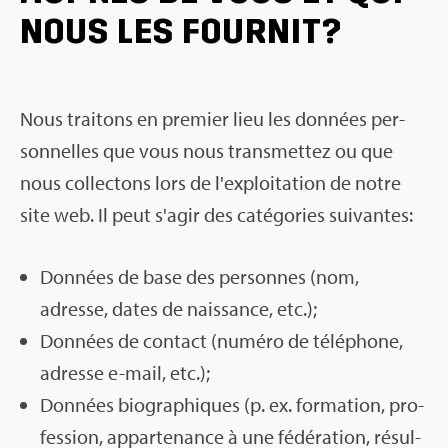
NOUS LES FOUR­NIT?
Nous trai­tons en pre­mier lieu les don­nées per­
son­nelles que vous nous trans­met­tez ou que
nous col­lec­tons lors de l'ex­ploi­ta­tion de notre
site web. Il peut s'agir des caté­go­ries sui­vantes:
Don­nées de base des per­sonnes (nom,
adresse, dates de nais­sance, etc.);
Don­nées de contact (numéro de télé­phone,
adresse e-mail, etc.);
Don­nées bio­gra­phiques (p. ex. for­ma­tion, pro­
fes­sion, appar­te­nance à une fédé­ra­tion, résul­