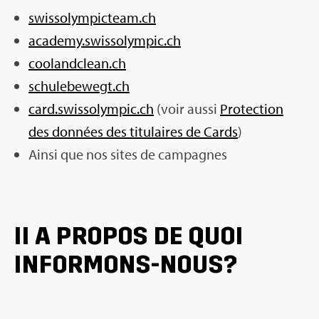
swis­so­lym­pic­team.ch
aca­demy.​swi​ssol​ympi​c.​ch
cooland­clean.ch
schu­le­be­wegt.ch
card.​swi​ssol​ympi​c.​ch
(voir aussi
Pro­tec­tion
des don­nées des titu­laires de Cards
)
Ainsi que nos sites de cam­pagnes
II A PRO­POS DE QUOI
INFOR­MONS-NOUS?