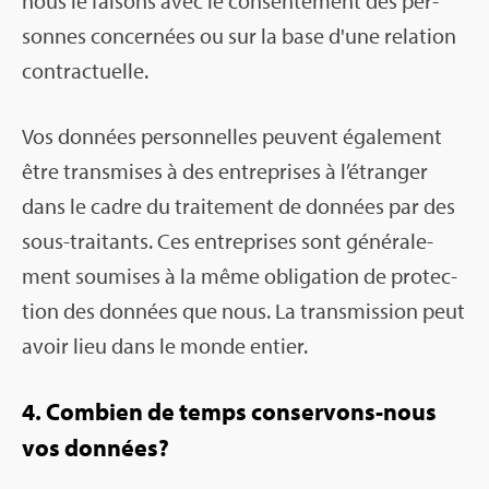
nous le fai­sons avec le consen­te­ment des per­
sonnes concer­nées ou sur la base d'une rela­tion
contrac­tuelle.
Vos don­nées per­son­nelles peuvent éga­le­ment
être trans­mises à des entre­prises à l’étran­ger
dans le cadre du trai­te­ment de don­nées par des
sous-trai­tants. Ces entre­prises sont géné­ra­le­
ment sou­mises à la même obli­ga­tion de pro­tec­
tion des don­nées que nous. La trans­mis­sion peut
avoir lieu dans le monde entier.
4. Com­bien de temps conser­vons-nous
vos don­nées?