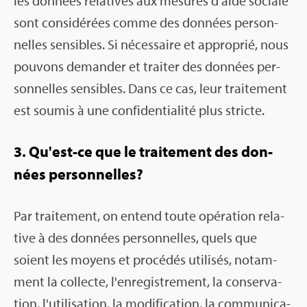
les don­nées rela­tives aux mesures d'aide sociale
sont consi­dé­rées comme des don­nées per­son­
nelles sen­sibles. Si néces­saire et appro­prié, nous
pou­vons deman­der et trai­ter des don­nées per­
son­nelles sen­sibles. Dans ce cas, leur trai­te­ment
est sou­mis à une confi­den­tia­lité plus stricte.
3. Qu'est-ce que le trai­te­ment des don­
nées per­son­nelles?
Par trai­te­ment, on entend toute opé­ra­tion rela­
tive à des don­nées per­son­nelles, quels que
soient les moyens et pro­cé­dés uti­li­sés, notam­
ment la col­lecte, l'en­re­gis­tre­ment, la conser­va­
tion, l'uti­li­sa­tion, la modi­fi­ca­tion, la com­mu­ni­ca­