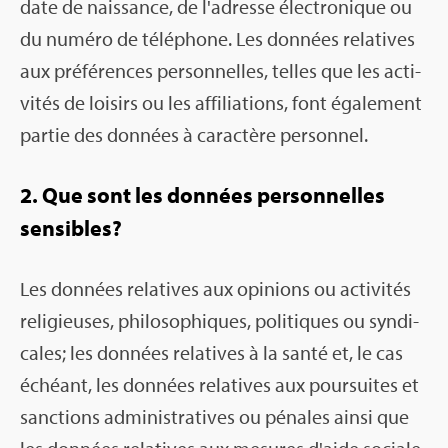
date de nais­sance, de l'adresse élec­tro­nique ou
du numéro de télé­phone. Les don­nées rela­tives
aux pré­fé­rences per­son­nelles, telles que les acti­
vi­tés de loi­sirs ou les affi­lia­tions, font éga­le­ment
par­tie des don­nées à carac­tère per­son­nel.
2. Que sont les don­nées per­son­nelles
sen­sibles?
Les don­nées rela­tives aux opi­nions ou acti­vi­tés
reli­gieuses, phi­lo­so­phiques, poli­tiques ou syn­di­
cales; les don­nées rela­tives à la santé et, le cas
échéant, les don­nées rela­tives aux pour­suites et
sanc­tions admi­nis­tra­tives ou pénales ainsi que