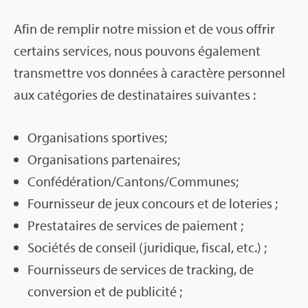
Afin de rem­plir notre mis­sion et de vous offrir
cer­tains ser­vices, nous pou­vons éga­le­ment
trans­mettre vos don­nées à carac­tère per­son­nel
aux caté­go­ries de des­ti­na­taires sui­vantes :
Orga­ni­sa­tions spor­tives;
Orga­ni­sa­tions par­te­naires;
Confé­dé­ra­tion/Can­tons/Com­munes;
Four­nis­seur de jeux concours et de lote­ries ;
Pres­ta­taires de ser­vices de paie­ment ;
Socié­tés de conseil (juri­dique, fis­cal, etc.) ;
Four­nis­seurs de ser­vices de tra­cking, de
conver­sion et de publi­cité ;