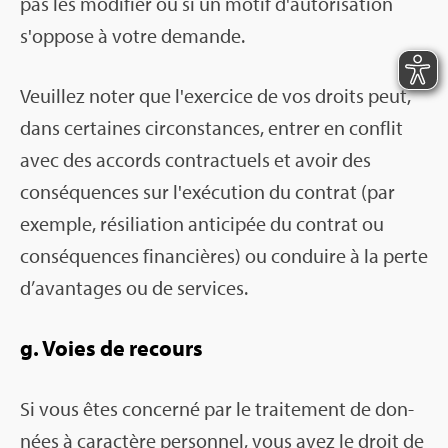
pas les modi­fier ou si un motif d'au­to­ri­sa­tion
s'op­pose à votre demande.
Veuillez noter que l'exer­cice de vos droits peut,
dans cer­taines cir­cons­tances, entrer en conflit
avec des accords contrac­tuels et avoir des
consé­quences sur l'exé­cu­tion du contrat (par
exemple, rési­lia­tion anti­ci­pée du contrat ou
consé­quences finan­cières) ou conduire à la perte
d’avan­tages ou de ser­vices.
g. Voies de recours
Si vous êtes concerné par le trai­te­ment de don­
nées à carac­tère per­son­nel, vous avez le droit de