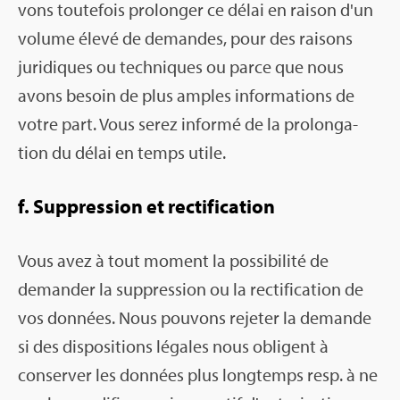
vons tou­te­fois pro­lon­ger ce délai en rai­son d'un
volume élevé de demandes, pour des rai­sons
juri­diques ou tech­niques ou parce que nous
avons besoin de plus amples infor­ma­tions de
votre part. Vous serez informé de la pro­lon­ga­
tion du délai en temps utile.
f. Sup­pres­sion et rec­ti­fi­ca­tion
Vous avez à tout moment la pos­si­bi­lité de
deman­der la sup­pres­sion ou la rec­ti­fi­ca­tion de
vos don­nées. Nous pou­vons reje­ter la demande
si des dis­po­si­tions légales nous obligent à
conser­ver les don­nées plus long­temps resp. à ne