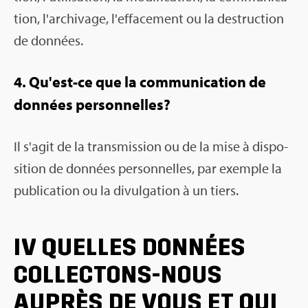
tion, l'ar­chi­vage, l'ef­fa­ce­ment ou la des­truc­tion
de don­nées.
4. Qu'est-ce que la com­mu­ni­ca­tion de
don­nées per­son­nelles?
Il s'agit de la trans­mis­sion ou de la mise à dis­po­
si­tion de don­nées per­son­nelles, par exemple la
publi­ca­tion ou la divul­ga­tion à un tiers.
IV QUELLES DON­NÉES
COL­LEC­TONS-NOUS
AUPRÈS DE VOUS ET QUI