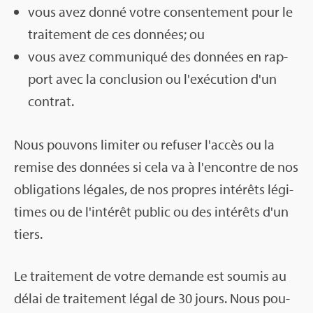
vous avez donné votre consen­te­ment pour le
trai­te­ment de ces don­nées; ou
vous avez com­mu­ni­qué des don­nées en rap­
port avec la conclu­sion ou l'exé­cu­tion d'un
contrat.
Nous pou­vons limi­ter ou refu­ser l'ac­cès ou la
remise des don­nées si cela va à l'en­contre de nos
obli­ga­tions légales, de nos propres inté­rêts légi­
times ou de l'in­té­rêt public ou des inté­rêts d'un
tiers.
Le trai­te­ment de votre demande est sou­mis au
délai de trai­te­ment légal de 30 jours. Nous pou­