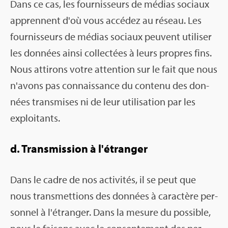
Dans ce cas, les four­nis­seurs de médias sociaux
apprennent d'où vous accé­dez au réseau. Les
four­nis­seurs de médias sociaux peuvent uti­li­ser
les don­nées ainsi col­lec­tées à leurs propres fins.
Nous atti­rons votre atten­tion sur le fait que nous
n'avons pas connais­sance du contenu des don­
nées trans­mises ni de leur uti­li­sa­tion par les
exploi­tants.
d. Trans­mis­sion à l'étran­ger
Dans le cadre de nos acti­vi­tés, il se peut que
nous trans­met­tions des don­nées à carac­tère per­
son­nel à l'étran­ger. Dans la mesure du pos­sible,