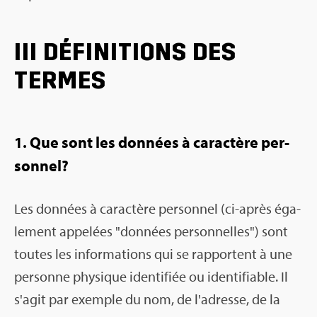
III DÉFI­NI­TIONS DES
TERMES
1. Que sont les don­nées à carac­tère per­
son­nel?
Les don­nées à carac­tère per­son­nel (ci-après éga­
le­ment appe­lées "don­nées per­son­nelles") sont
toutes les infor­ma­tions qui se rap­portent à une
per­sonne phy­sique iden­ti­fiée ou iden­ti­fiable. Il
s'agit par exemple du nom, de l'adresse, de la