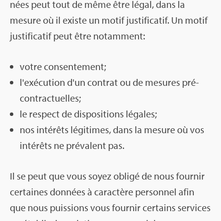
nées peut tout de même être légal, dans la
mesure où il existe un motif jus­ti­fi­ca­tif. Un motif
jus­ti­fi­ca­tif peut être notam­ment:
votre consen­te­ment;
l'exé­cu­tion d'un contrat ou de mesures pré­
con­trac­tuelles;
le res­pect de dis­po­si­tions légales;
nos inté­rêts légi­times, dans la mesure où vos
inté­rêts ne pré­valent pas.
Il se peut que vous soyez obligé de nous four­nir
cer­taines don­nées à carac­tère per­son­nel afin
que nous puis­sions vous four­nir cer­tains ser­vices