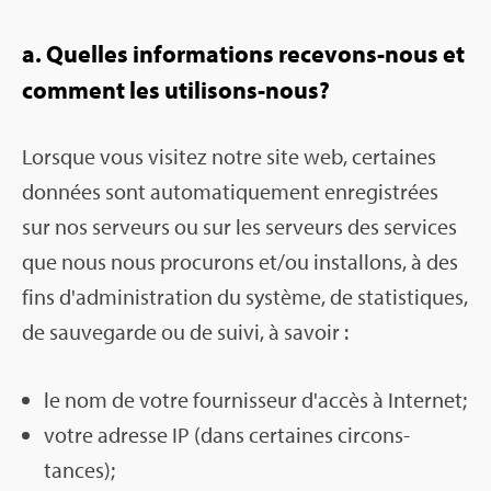
a. Quelles infor­ma­tions rece­vons-nous et
com­ment les uti­li­sons-nous?
Lorsque vous visi­tez notre site web, cer­taines
don­nées sont auto­ma­ti­que­ment enre­gis­trées
sur nos ser­veurs ou sur les ser­veurs des ser­vices
que nous nous pro­cu­rons et/ou ins­tal­lons, à des
fins d'ad­mi­nis­tra­tion du sys­tème, de sta­tis­tiques,
de sau­ve­garde ou de suivi, à savoir :
le nom de votre four­nis­seur d'ac­cès à Inter­net;
votre adresse IP (dans cer­taines cir­cons­
tances);