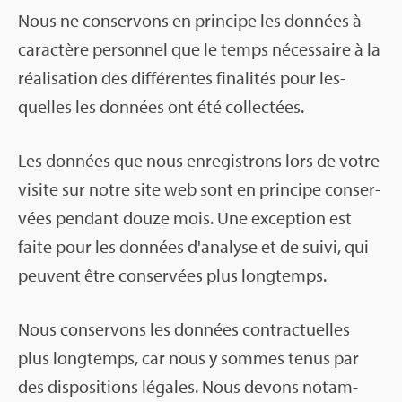
Nous ne conser­vons en prin­cipe les don­nées à
carac­tère per­son­nel que le temps néces­saire à la
réa­li­sa­tion des dif­fé­rentes fina­li­tés pour les­
quelles les don­nées ont été col­lec­tées.
Les don­nées que nous enre­gis­trons lors de votre
visite sur notre site web sont en prin­cipe conser­
vées pen­dant douze mois. Une excep­tion est
faite pour les don­nées d'ana­lyse et de suivi, qui
peuvent être conser­vées plus long­temps.
Nous conser­vons les don­nées contrac­tuelles
plus long­temps, car nous y sommes tenus par
des dis­po­si­tions légales. Nous devons notam­