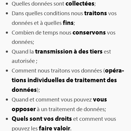
col­lec­tées
Quelles don­nées sont
;
trai­tons
Dans quelles condi­tions nous
vos
fins
don­nées et à quelles
;
conser­vons
Com­bien de temps nous
vos
don­nées;
trans­mis­sion à des tiers
Quand la
est
auto­ri­sée ;
opé­ra­
Com­ment nous trai­tons vos don­nées (
tions indi­vi­duelles de trai­te­ment des
don­nées
);
vous
Quand et com­ment vous pou­vez
oppo­ser
à un trai­te­ment de don­nées;
Quels sont vos droits
et com­ment vous
faire valoir
pou­vez les
.