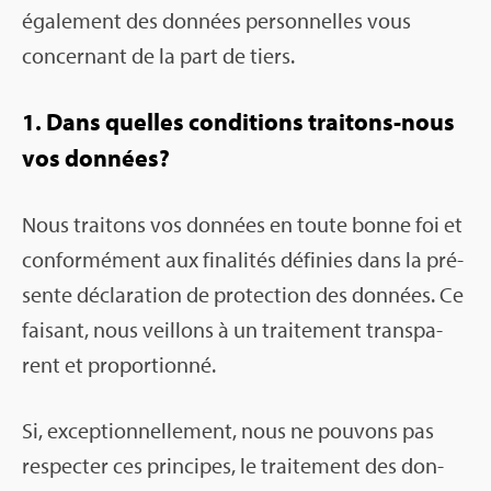
éga­le­ment des don­nées per­son­nelles vous
concer­nant de la part de tiers.
1. Dans quelles condi­tions trai­tons-nous
vos don­nées?
Nous trai­tons vos don­nées en toute bonne foi et
confor­mé­ment aux fina­li­tés défi­nies dans la pré­
sente décla­ra­tion de pro­tec­tion des don­nées. Ce
fai­sant, nous veillons à un trai­te­ment trans­pa­
rent et pro­por­tionné.
Si, excep­tion­nel­le­ment, nous ne pou­vons pas
res­pec­ter ces prin­cipes, le trai­te­ment des don­