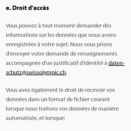
e. Droit d'ac­cès
Vous pou­vez à tout moment deman­der des
infor­ma­tions sur les don­nées que nous avons
enre­gis­trées à votre sujet. Nous vous prions
d'en­voyer votre demande de ren­sei­gne­ments
accom­pa­gnée d'un jus­ti­fi­ca­tif d'iden­tité à
daten­
schutz@​swi​ssol​ympi​c.​ch
.
Vous avez éga­le­ment le droit de rece­voir vos
don­nées dans un for­mat de fichier cou­rant
lorsque nous trai­tons vos don­nées de manière
auto­ma­ti­sée, et lorsque: