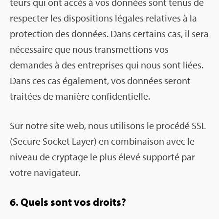
teurs qui ont accès à vos don­nées sont tenus de
res­pec­ter les dis­po­si­tions légales rela­tives à la
pro­tec­tion des don­nées. Dans cer­tains cas, il sera
néces­saire que nous trans­met­tions vos
demandes à des entre­prises qui nous sont liées.
Dans ces cas éga­le­ment, vos don­nées seront
trai­tées de manière confi­den­tielle.
Sur notre site web, nous uti­li­sons le pro­cédé SSL
(Secure Socket Layer) en com­bi­nai­son avec le
niveau de cryp­tage le plus élevé sup­porté par
votre navi­ga­teur.
6. Quels sont vos droits?