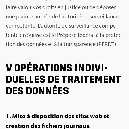
faire valoir vos droits en jus­tice ou de dépo­ser
une plainte auprès de l'au­to­rité de sur­veillance
com­pé­tente. L'au­to­rité de sur­veillance com­pé­
tente en Suisse est le Pré­posé fédé­ral à la pro­tec­
tion des don­nées et à la trans­pa­rence (PFPDT).
V OPÉ­RA­TIONS INDI­VI­
DUELLES DE TRAI­TE­MENT
DES DON­NÉES
1. Mise à dis­po­si­tion des sites web et
créa­tion des fichiers jour­naux