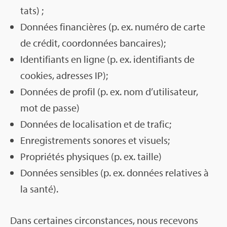
tats) ;
Don­nées finan­cières (p. ex. numéro de carte
de cré­dit, coor­don­nées ban­caires);
Iden­ti­fiants en ligne (p. ex. iden­ti­fiants de
cookies, adresses IP);
Don­nées de pro­fil (p. ex. nom d’uti­li­sa­teur,
mot de passe)
Don­nées de loca­li­sa­tion et de tra­fic;
Enre­gis­tre­ments sonores et visuels;
Pro­prié­tés phy­siques (p. ex. taille)
Don­nées sen­sibles (p. ex. don­nées rela­tives à
la santé).
Dans cer­taines cir­cons­tances, nous rece­vons