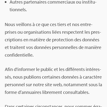
Autres par­te­naires com­mer­ciaux ou ins­ti­tu­
tion­nels.
Nous veillons à ce que ces tiers et nos entre­
prises ou orga­ni­sa­tions liées res­pectent les pres­
crip­tions en matière de pro­tec­tion des don­nées
et traitent vos don­nées per­son­nelles de manière
confi­den­tielle.
Afin d'in­for­mer le public et les dif­fé­rents inté­res­
sés, nous publions cer­taines don­nées à carac­tère
per­son­nel sur notre site web, notam­ment sous la
forme d’an­nuaires libre­ment consul­tables.
Dans cer­taines cir­cons­tances, nous sommes éga­