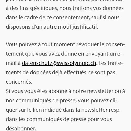
à des fins spé­ci­fiques, nous trai­tons vos don­nées
dans le cadre de ce consen­te­ment, sauf si nous
dis­po­sons d'un autre motif jus­ti­fi­ca­tif.
Vous pou­vez à tout moment révo­quer le consen­
te­ment que vous avez donné en envoyant un e-
mail à
daten­schutz@​swi​ssol​ympi​c.​ch
. Les trai­te­
ments de don­nées déjà effec­tués ne sont pas
concer­nés.
Si vous vous êtes abonné à notre news­let­ter ou à
nos com­mu­ni­qués de presse, vous pou­vez cli­
quer sur le lien indi­qué dans la news­let­ter resp.
dans les com­mu­ni­qués de presse pour vous
désa­bon­ner.