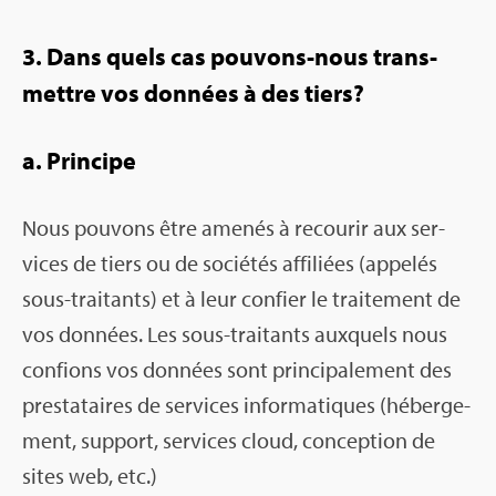
3. Dans quels cas pou­vons-nous trans­
mettre vos don­nées à des tiers?
a. Prin­cipe
Nous pou­vons être ame­nés à recou­rir aux ser­
vices de tiers ou de socié­tés affi­liées (appe­lés
sous-trai­tants) et à leur confier le trai­te­ment de
vos don­nées. Les sous-trai­tants aux­quels nous
confions vos don­nées sont prin­ci­pa­le­ment des
pres­ta­taires de ser­vices infor­ma­tiques (héber­ge­
ment, sup­port, ser­vices cloud, concep­tion de
sites web, etc.)