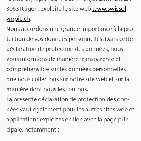
3063 Itti­gen, exploite le site web
www.​swi​ssol​
ympi​c.​ch
.
Nous accor­dons une grande impor­tance à la pro­
tec­tion de vos don­nées per­son­nelles. Dans cette
décla­ra­tion de pro­tec­tion des don­nées, nous
vous infor­mons de manière trans­pa­rente et
com­pré­hen­sible sur les don­nées per­son­nelles
que nous col­lec­tons sur notre site web et sur la
manière dont nous les trai­tons.
La pré­sente décla­ra­tion de pro­tec­tion des don­
nées vaut éga­le­ment pour les autres sites web et
appli­ca­tions exploi­tés en lien avec la page prin­
ci­pale, notam­ment :