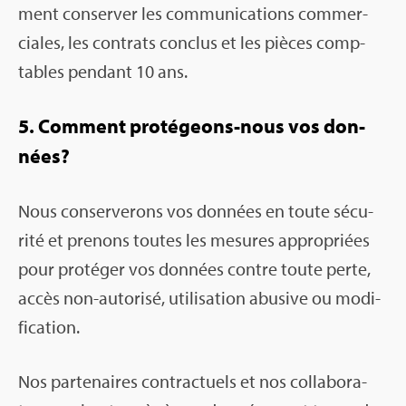
ment conser­ver les com­mu­ni­ca­tions com­mer­
ciales, les contrats conclus et les pièces comp­
tables pen­dant 10 ans.
5. Com­ment pro­té­geons-nous vos don­
nées?
Nous conser­ve­rons vos don­nées en toute sécu­
rité et pre­nons toutes les mesures appro­priées
pour pro­té­ger vos don­nées contre toute perte,
accès non-auto­risé, uti­li­sa­tion abu­sive ou modi­
fi­ca­tion.
Nos par­te­naires contrac­tuels et nos col­la­bo­ra­