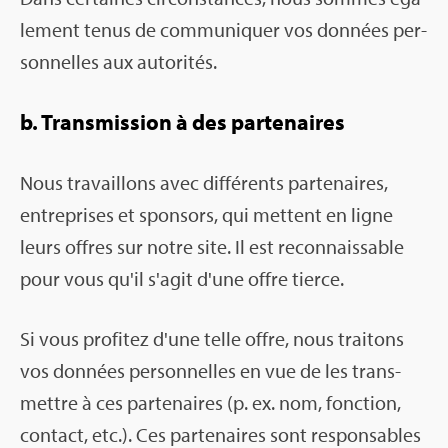
le­ment tenus de com­mu­ni­quer vos don­nées per­
son­nelles aux auto­ri­tés.
b. Trans­mis­sion à des par­te­naires
Nous tra­vaillons avec dif­fé­rents par­te­naires,
entre­prises et spon­sors, qui mettent en ligne
leurs offres sur notre site. Il est recon­nais­sable
pour vous qu'il s'agit d'une offre tierce.
Si vous pro­fi­tez d'une telle offre, nous trai­tons
vos don­nées per­son­nelles en vue de les trans­
mettre à ces par­te­naires (p. ex. nom, fonc­tion,
contact, etc.). Ces par­te­naires sont res­pon­sables