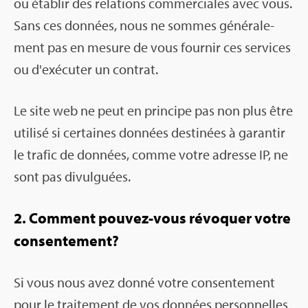
ou éta­blir des rela­tions com­mer­ciales avec vous.
Sans ces don­nées, nous ne sommes géné­ra­le­
ment pas en mesure de vous four­nir ces ser­vices
ou d'exé­cu­ter un contrat.
Le site web ne peut en prin­cipe pas non plus être
uti­lisé si cer­taines don­nées des­ti­nées à garan­tir
le tra­fic de don­nées, comme votre adresse IP, ne
sont pas divul­guées.
2. Com­ment pou­vez-vous révo­quer votre
consen­te­ment?
Si vous nous avez donné votre consen­te­ment
pour le trai­te­ment de vos don­nées per­son­nelles