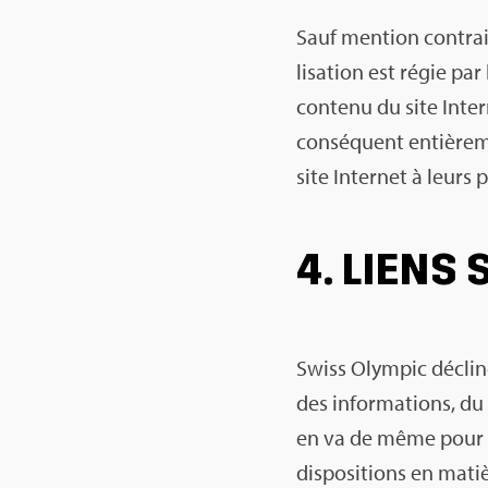
Sauf men­tion contrair
li­sa­tion est régie pa
contenu du site Inter­n
consé­quent entiè­re­me
site Inter­net à leurs 
4. LIENS 
Swiss Olym­pic décline 
des infor­ma­tions, du 
en va de même pour le c
dis­po­si­tions en mati