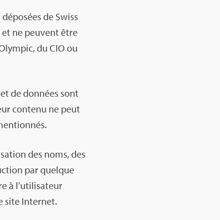
es dépo­sées de Swiss
s, et ne peuvent être
s Olym­pic, du CIO ou
es et de don­nées sont
. Leur contenu ne peut
men­tion­nés.
li­sa­tion des noms, des
uc­tion par quelque
à l’uti­li­sa­teur
 site Inter­net.