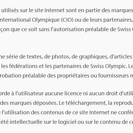
uti­li­sés sur le site Inter­net sont en par­tie des marqu
ter­na­tio­nal Olym­pique (CIO) ou de leurs par­te­naire
açon que ce soit sans l’au­to­ri­sa­tion préa­lable de Swis
une série de textes, de pho­tos, de gra­phiques, d’ar­ticl
, les fédé­ra­tions et les par­te­naires de Swiss Olym­pic
­pro­ba­tion préa­lable des pro­prié­taires ou four­nis­seurs 
corde à l’uti­li­sa­teur aucune licence ni aucun droit d’uti­
 des marques dépo­sées. Le télé­char­ge­ment, la repro­d
uti­li­sa­tion des conte­nus de ce site Inter­net ne confère 
té intel­lec­tuelle sur le logi­ciel ou sur le contenu de ce