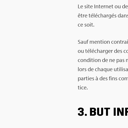
Le site Inter­net ou 
être télé­char­gés dan
ce soit.
Sauf men­tion contraire 
ou télé­char­ger des c
condi­tion de ne pas mo
lors de chaque uti­li­sa
par­ties à des fins co
tice.
3. BUT IN