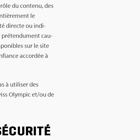
ntrôle du contenu, des
ntiè­re­ment le
té directe ou indi­
 pré­ten­du­ment cau­
­po­nibles sur le site
confiance accor­dée à
 à uti­li­ser des
iss Olym­pic et/ou de
SÉCU­RITÉ