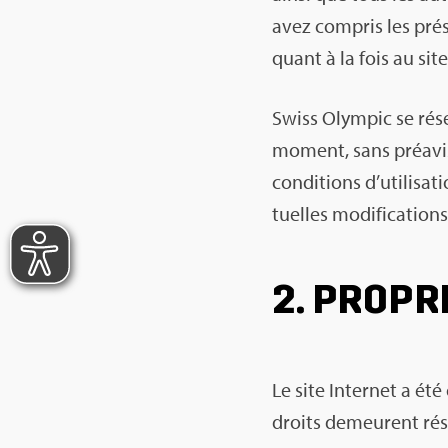
avez com­pris les pré­se
quant à la fois au sit
Swiss Olym­pic se réser
moment, sans pré­avis 
condi­tions d’uti­li­sa­
tuelles modi­fi­ca­tion
2. PRO­PR
Le site Inter­net a ét
droits demeurent rése