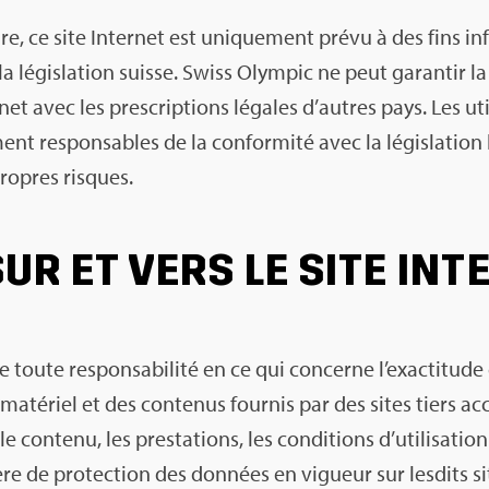
e, ce site Inter­net est uni­que­ment prévu à des fins inf
r la légis­la­tion suisse. Swiss Olym­pic ne peut garan­tir 
et avec les pres­crip­tions légales d’autres pays. Les uti­
nt res­pon­sables de la confor­mité avec la légis­la­tion l
propres risques.
SUR ET VERS LE SITE INT
toute res­pon­sa­bi­lité en ce qui concerne l’exac­ti­tude ou
maté­riel et des conte­nus four­nis par des sites tiers acce
ontenu, les pres­ta­tions, les condi­tions d’uti­li­sa­tion 
ère de pro­tec­tion des don­nées en vigueur sur les­dits si