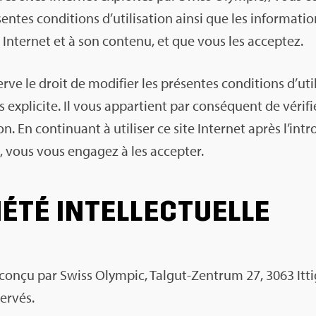
ntes condi­tions d’uti­li­sa­tion ainsi que les infor­ma­tion
e Inter­net et à son contenu, et que vous les accep­tez.
ve le droit de modi­fier les pré­sentes condi­tions d’uti­l
expli­cite. Il vous appar­tient par consé­quent de véri­fie
tion. En conti­nuant à uti­li­ser ce site Inter­net après l’in­t
s, vous vous enga­gez à les accep­ter.
IÉTÉ INTEL­LEC­TUELLE
é conçu par Swiss Olym­pic, Tal­gut-Zen­trum 27, 3063 Itti
r­vés.