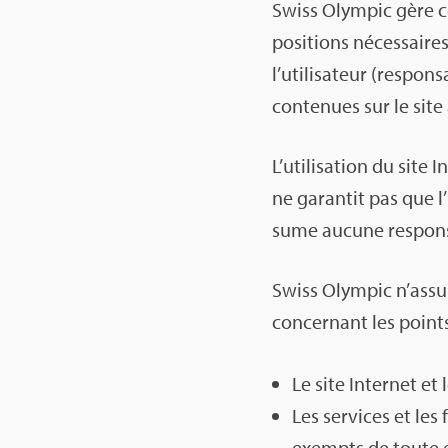
Swiss Olym­pic gère c
po­si­tions néces­saire
l’uti­li­sa­teur (res­pon
conte­nues sur le site
L’uti­li­sa­tion du site
ne garan­tit pas que l’
sume aucune res­pon­sa­b
Swiss Olym­pic n’as­s
concer­nant les points
Le site Inter­net et
Les ser­vices et les 
exempts de toute e