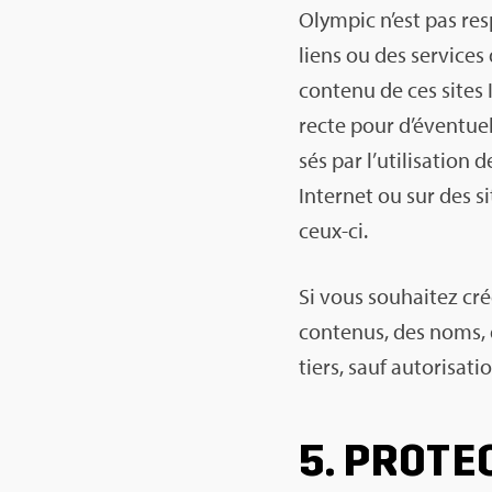
Olym­pic n’est pas res
liens ou des ser­vices
contenu de ces sites I
recte pour d’éven­tuel
sés par l’uti­li­sa­tio
Inter­net ou sur des si
ceux-ci.
Si vous sou­hai­tez cré
conte­nus, des noms,
tiers, sauf auto­ri­sa­t
5. PRO­TE