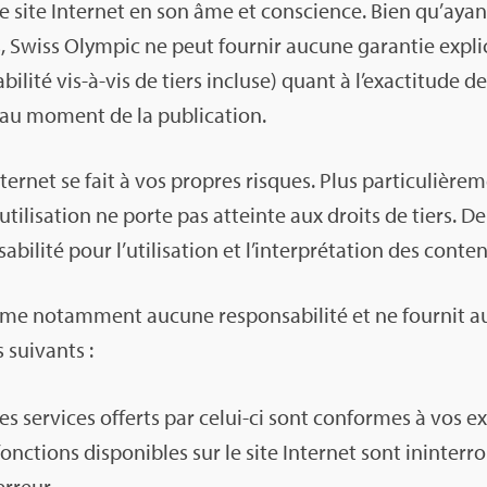
e site Inter­net en son âme et conscience. Bien qu’ayant
s, Swiss Olym­pic ne peut four­nir aucune garan­tie expli­
­sa­bi­lité vis-à-vis de tiers incluse) quant à l’exac­ti­tude 
 au moment de la publi­ca­tion.
 Inter­net se fait à vos propres risques. Plus par­ti­cu­liè­r
uti­li­sa­tion ne porte pas atteinte aux droits de tiers. 
i­lité pour l’uti­li­sa­tion et l’in­ter­pré­ta­tion des conte­
ume notam­ment aucune res­pon­sa­bi­lité et ne four­nit 
 sui­vants :
 les ser­vices offerts par celui-ci sont conformes à vos ex
fonc­tions dis­po­nibles sur le site Inter­net sont inin­ter­r
rreur.