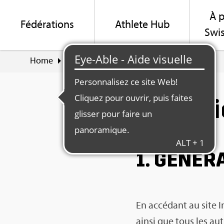
À p
Fédé­ra­tions
Ath­lete Hub
Swis
Home
Condi­tions d'uti­li­sa­tion
Condi­ti
1. GÉNÉ­RA
En accé­dant au site I
ainsi que tous les aut