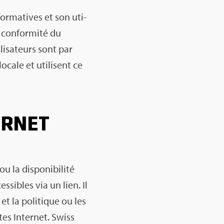
or­ma­tives et son uti­
la confor­mité du
li­sa­teurs sont par
ocale et uti­lisent ce
ER­NET
 la dis­po­ni­bi­lité
s­sibles via un lien. Il
et la poli­tique ou les
tes Inter­net. Swiss