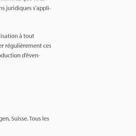
s juri­diques s’ap­pli­
i­sa­tion à tout
r régu­liè­re­ment ces
ro­duc­tion d’éven­
­gen, Suisse. Tous les