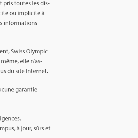
 pris toutes les dis­
cite ou impli­cite à
des infor­ma­tions
e­ment, Swiss Olym­pic
De même, elle n’as­
nus du site Inter­net.
aucune garan­tie
i­gences.
om­pus, à jour, sûrs et