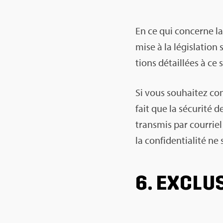
En ce qui concerne la 
mise à la légis­la­tio
tions détaillées à ce 
Si vous sou­hai­tez c
fait que la sécu­rité d
trans­mis par cour­rie
la confi­den­tia­lité ne
6. EXCLU­