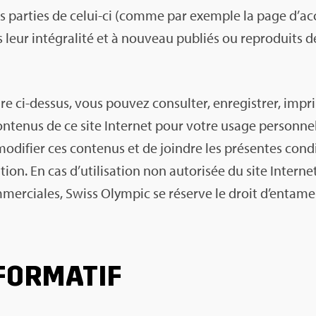
des par­ties de celui-ci (comme par exemple la page d’ac
s leur inté­gra­lité et à nou­veau publiés ou repro­duit
ci-des­sus, vous pou­vez consul­ter, enre­gis­trer, impri­mer
onte­nus de ce site Inter­net pour votre usage per­son­ne
di­fier ces conte­nus et de joindre les pré­sentes condi­ti
­tion. En cas d’uti­li­sa­tion non auto­ri­sée du site Inter­
m­mer­ciales, Swiss Olym­pic se réserve le droit d’en­ta­m
FOR­MA­TIF