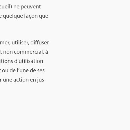
­cueil) ne peuvent
s de quelque façon que
, uti­li­ser, dif­fu­ser
l, non com­mer­cial, à
ons d’uti­li­sa­tion
net ou de l’une de ses
er une action en jus­