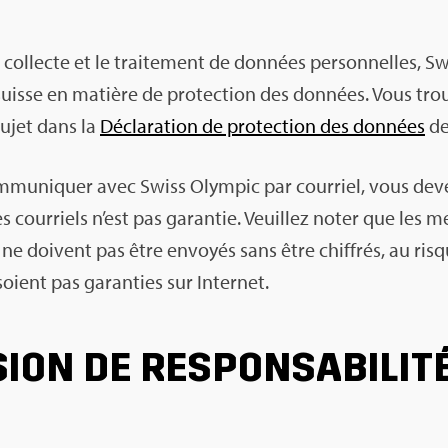
col­lecte et le trai­te­ment de don­nées per­son­nelles, S
n suisse en matière de pro­tec­tion des don­nées. Vous trou
sujet dans la
Décla­ra­tion de pro­tec­tion des don­nées
de
om­mu­ni­quer avec Swiss Olym­pic par cour­riel, vous d
es cour­riels n’est pas garan­tie. Veuillez noter que les m
l ne doivent pas être envoyés sans être chif­frés, au risq
 soient pas garan­ties sur Inter­net.
SION DE RES­PON­SA­BI­LIT