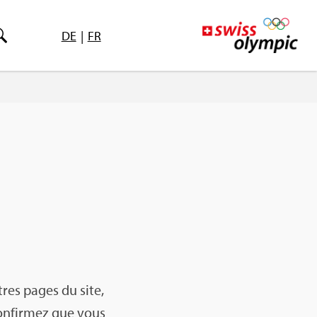
DE
|
FR
tres pages du site,
confir­mez que vous