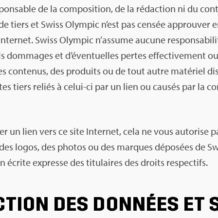
­pon­sable de la com­po­si­tion, de la rédac­tion ni du co
 de tiers et Swiss Olym­pic n’est pas cen­sée approu­ver e
nter­net. Swiss Olym­pic n’as­sume aucune res­pon­sa­bi­li
s dom­mages et d’éven­tuelles pertes effec­ti­ve­ment ou
n des conte­nus, des pro­duits ou de tout autre maté­riel dis
tes tiers reliés à celui-ci par un lien ou cau­sés par la 
er un lien vers ce site Inter­net, cela ne vous auto­rise pas
 des logos, des pho­tos ou des marques dépo­sées de Sw
ion écrite expresse des titu­laires des droits res­pec­tifs.
C­TION DES DON­NÉES ET 