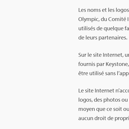
Les noms et les logos 
Olym­pic, du Comité In
uti­li­sés de quelque f
de leurs par­te­naires.
Sur le site Inter­net, 
four­nis par Keys­tone
être uti­lisé sans l’ap
Le site Inter­net n’ac­
logos, des pho­tos ou
moyen que ce soit ou l’
aucun droit de pro­prié