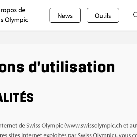
ro­pos de
News
Outils
s Olym­pic
ons d'uti­li­sa­tion
­LI­TÉS
nter­net de Swiss Olym­pic (www.​swi​ssol​ympi​c.​ch et au
res sites Inter­net exploi­tés par Swiss Olym­pic), vous 