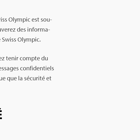
wiss Olym­pic est sou­
­ve­rez des infor­ma­
 Swiss Olym­pic.
evez tenir compte du
es­sages confi­den­tiels
ue que la sécu­rité et
É