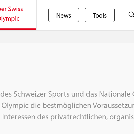
er Swiss
News
Tools
lym­pic
des Schwei­zer Sports und das Na­tio­na­le 
 Olym­pic die best­mög­li­chen Vor­aus­set­zun­
 In­ter­es­sen des pri­vat­recht­li­chen, or­ga­