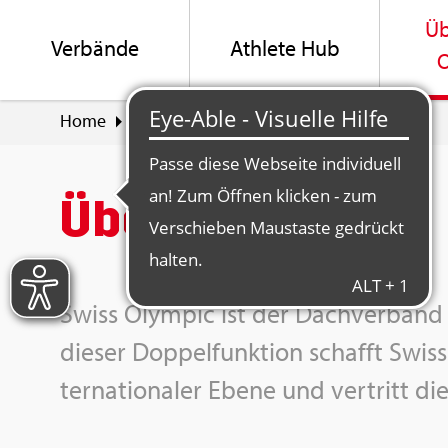
Üb
Ver­bän­de
Ath­le­te Hub
O
Home
Über Swiss Olym­pic
Über uns
Über uns
Swiss Olym­pic ist der Dach­ver­band 
die­ser Dop­pel­funk­ti­on schafft Swiss
ter­na­tio­na­ler Ebene und ver­tritt die