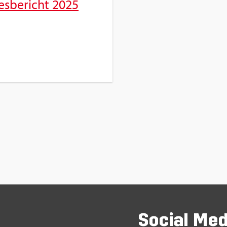
es­be­richt 2025
So­ci­al Me