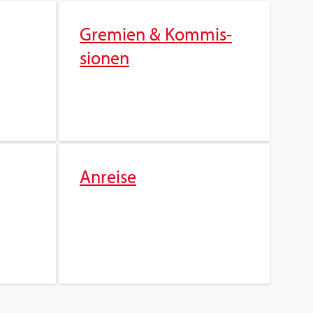
Gre­mi­en & Kom­mis­
sio­nen
An­rei­se