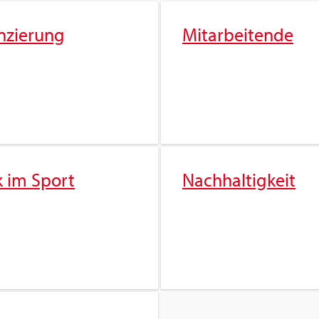
n­zie­rung
Mit­ar­bei­ten­de
k im Sport
Nach­hal­tig­keit