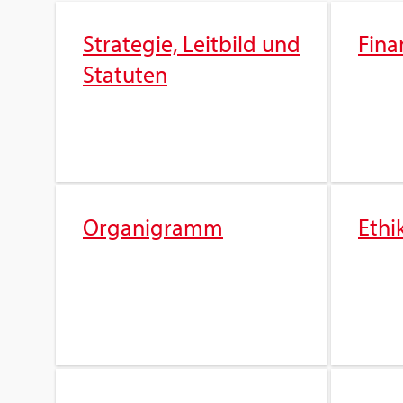
Stra­te­gie, Leit­bild und
Fi­na
Sta­tu­ten
Or­ga­ni­gramm
Ethi