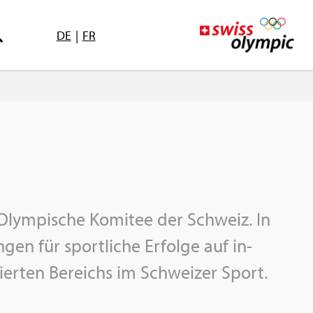
DE
|
FR
Olym­pi­sche Ko­mi­tee der Schweiz. In
gen für sport­li­che Er­fol­ge auf in­
ni­sier­ten Be­reichs im Schwei­zer Sport.