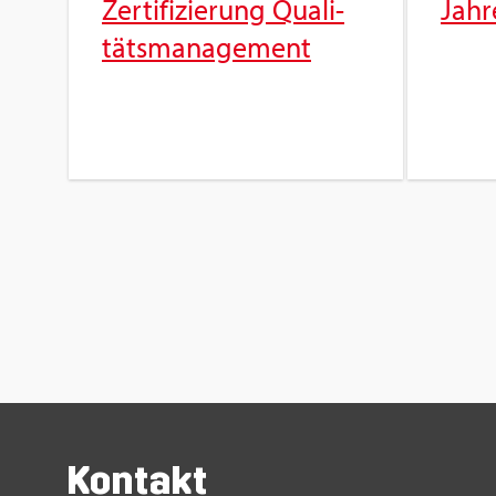
Zer­ti­fi­zie­rung Qua­li­
Jah­r
täts­ma­nage­ment
Kon­takt