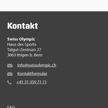
Kon­takt
Swiss Olym­pic
Haus des Sports
Tal­gut-Zen­trum 27
3063 It­ti­gen b. Bern
info@​swi​ssol​ympi​c.​ch
Kon­takt­for­mu­lar
+41 31 359 71 11
FAQ