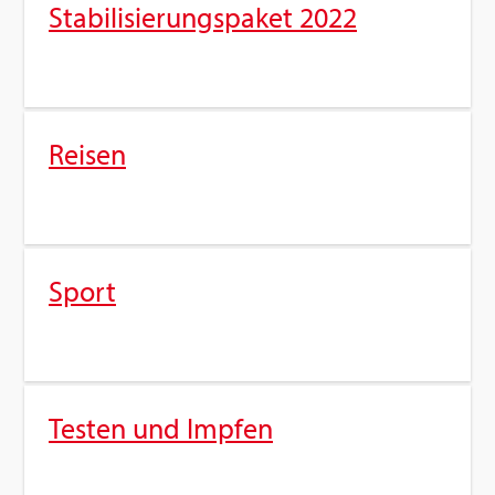
Sta­bi­li­sie­rungs­pa­ket 2022
Rei­sen
Sport
Tes­ten und Imp­fen