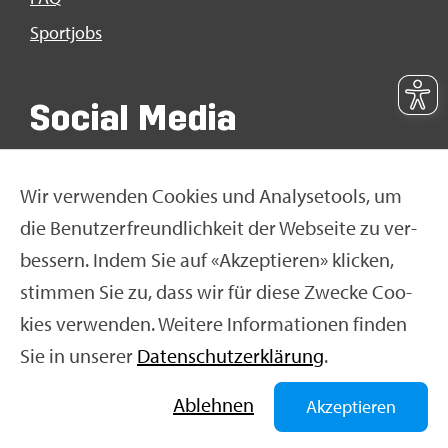
Sport­jobs
So­ci­al Media
Wir ver­wen­den Coo­kies und Ana­ly­se­tools, um
die Be­nut­zer­freund­lich­keit der Web­sei­te zu ver­
bes­sern. Indem Sie auf «Ak­zep­tie­ren» kli­cken,
stim­men Sie zu, dass wir für diese Zwe­cke Coo­
kies ver­wen­den. Wei­te­re In­for­ma­tio­nen fin­den
Sie in un­se­rer
Da­ten­schut­z­er­klä­rung
.
© Swiss Olym­pic 2026
|
Im­pres­sum
|
Da­ten­schut­z­er­
klä­rung
|
Nut­zungs­be­din­gun­gen
|
Ne­ti­quet­te
Ab­leh­nen
Akzeptieren