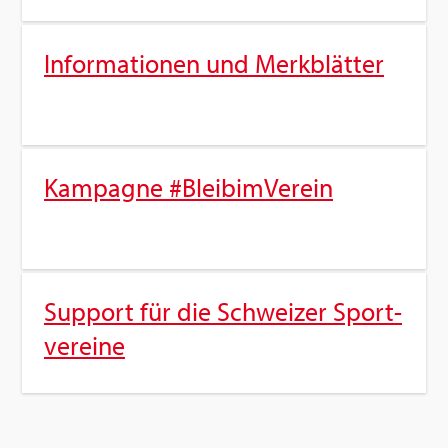
In­for­ma­tio­nen und Merk­blät­ter
Kam­pa­gne #Bleibim­Ver­ein
Sup­port für die Schwei­zer Sport­
ver­ei­ne